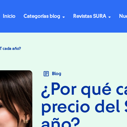
Inicio
Categorías blog
Revistas SURA
Nue
AT cada año?
Blog
¿Por qué c
precio del
año?