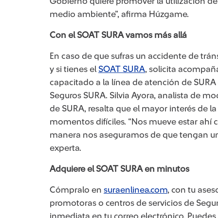
Gobierno quiere promover la utilización de
medio ambiente”, afirma
Húzgame
.
Con el SOAT SURA vamos más allá
En caso de que sufras un accidente de tráns
y si tienes el
SOAT SURA
, solicita acompañ
capacitado a la línea de atención de SURA #
Seguros SURA. Silvia Ayora, analista de mo
de SURA
, resalta que el mayor interés de 
momentos difíciles. “Nos mueve estar ahí c
manera nos aseguramos de que tengan una m
experta.
Adquiere el SOAT SURA en minutos
Cómpralo en
suraenlinea.com
, con tu ases
promotoras o centros de servicios de Se
inmediata​ en tu correo electrónico. Puede