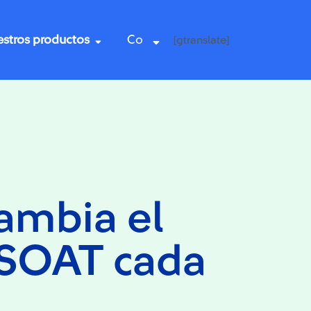
stros productos
Co
[gtranslate]
ambia el
 SOAT cada