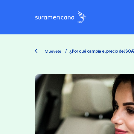
/
Muévete
¿Por qué cambia el precio del SO