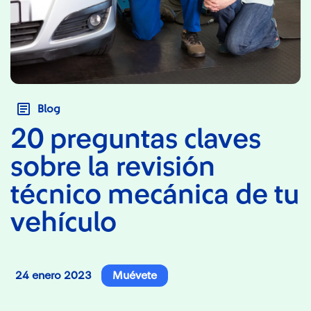
Blog
20 preguntas claves
sobre la revisión
técnico mecánica de tu
vehículo
24 enero 2023
Muévete