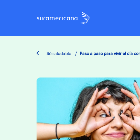
/
Sé saludable
Paso a paso para vivir el día co