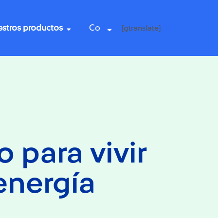
stros productos
Co
[gtranslate]
 para vivir
 energía