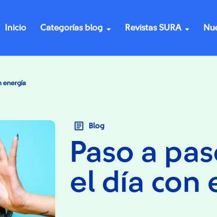
Inicio
Categorías blog
Revistas SURA
Nue
n energía
Blog
Paso a paso
el día con