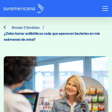
/
Revista 5 Sentidos
¿Debo tomar antibióticos cada que aparecen bacterias en mis
exámenes de orina?