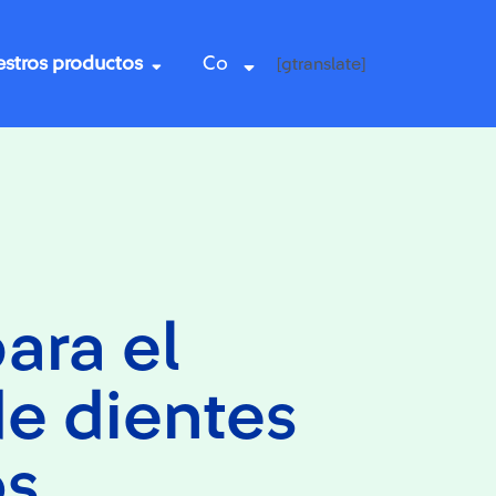
stros productos
Co
[gtranslate]
ara el
de dientes
os