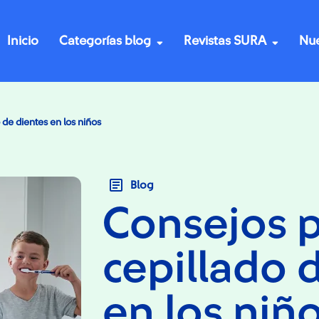
Inicio
Categorías blog
Revistas SURA
Nue
 de dientes en los niños
Blog
Consejos p
cepillado 
en los niñ