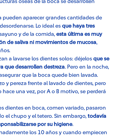
ucturas óseas de la boca se desarrollen
eta pueden aparecer grandes cantidades de
 desordenarse. Lo ideal es
que haya tres
esayuno y de la comida,
esta última es muy
ión de saliva ni movimientos de mucosa
,
años.
an a lavarse los dientes solos: déjelos
que se
ra que desarrollen destreza
. Pero en la noche,
 asegurar que la boca quede bien lavada.
o y pereza frente al lavado de dientes, pero
o hace una vez, por A o B motivo, se perderá
os dientes en boca, comen variado, pasaron
o el chupo y el tetero. Sin embargo,
todavía
ponsabilizarse por su higiene
.
ximadamente los 10 años y cuando empiecen