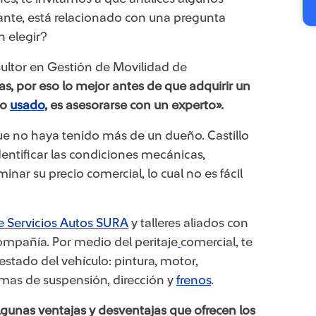
tante, está relacionado con una pregunta
n elegir?
sultor en Gestión de Movilidad de
s, por eso lo mejor antes de que adquirir un
 o
usado​
, es asesorarse con un experto».
e no haya tenido más de un dueñ​​​o. Castillo
entificar las condiciones mecánicas,
inar su precio comercial, lo cual no es fácil
e Servicios Autos SURA
y talleres aliados con
Compañía. Por medio del peritaje
​
comercial, te
stado del vehículo: pintura, motor,
temas de suspensión, dirección y
frenos​
.
lgunas ventajas y desventajas que ofrecen los