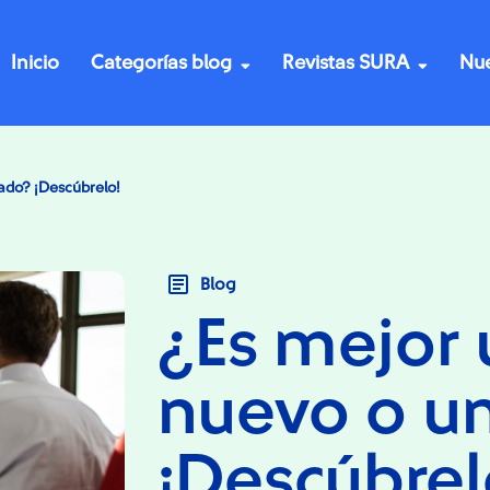
Inicio
Categorías blog
Revistas SURA
Nue
ado? ¡Descúbrelo!
Blog
¿Es mejor 
nuevo o u
¡Descúbrel