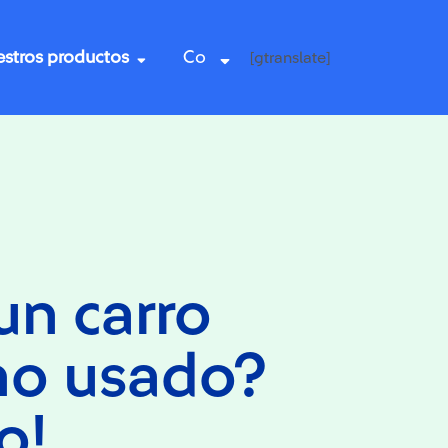
stros productos
Co
[gtranslate]
un carro
no usado?
o!