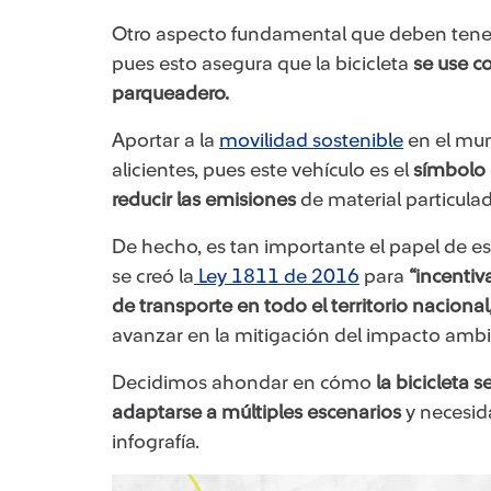
Otro aspecto fundamental que deben tener
pues esto asegura que la bicicleta
se use c
parqueadero.
Aportar a la
movilidad sostenible​
en el mun
alicientes, pues este vehículo es el
símbolo 
reducir las emisiones
de material particula
​​De hecho, es tan importante el papel de e
se creó la
Ley 1811 de 2016
​para
“incentiv
de transporte en todo el territorio nacional
avanzar en la mitigación del impacto ambie
Decidimos ahondar en cómo
la bicicleta 
adaptarse a múltiples escenarios
y necesida
infografía.