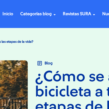
Inicio
Categorías blog
Revistas SURA
Nue
 las etapas de la vida?
Blog
¿Cómo se a
bicicleta a
etapas de 