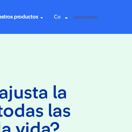
stros productos
Co
[gtranslate]
justa la
 todas las
la vida?