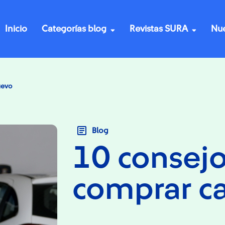
Inicio
Categorías blog
Revistas SURA
Nue
uevo
Blog
10 consejo
comprar c