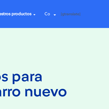
stros productos
Co
[gtranslate]
s para
arro nuevo