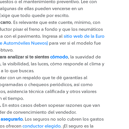
puestos o el mantenimiento preventivo. Lee con
 algunas de ellas pueden vencerse en un
Exige que todo quede por escrito.
 carro
. Es relevante que este cuente, mínimo, con
uctor pisar el freno a fondo y que los neumáticos
 con el pavimento. Ingresa al
sitio web de la Euro
e Automóviles Nuevos)
para ver si el modelo fue
obtuvo.
ra analizar si te sientes
cómodo
​, la suavidad de
, la visibilidad, las luces, cómo responde al clima y
a a lo que buscas.
tar con un respaldo que te dé garantías al
programadas o chequeos periódicos, así como
s, asistencia técnica calificada y otros valores
n el tiempo.
.
En estos casos deben sopesar razones que van
oder de convencimiento del vendedor.​
s
asegurarlo
​.
Los seguros no solo cubren los gastos
nos ofrecen
conductor elegido
. ¡El seguro es la