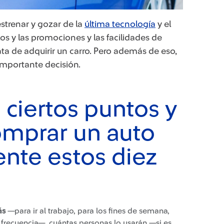
estrenar y gozar de la
última tecnología
y el
os y las promociones y las facilidades de
a de adquirir un carro. Pero además de eso,
importante decisión.
 ciertos puntos y
comprar un auto
ente estos diez
ás
—para ir al trabajo, para los fines de semana,
on frecuencia—, cuántas personas lo usarán —si es