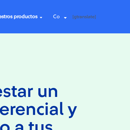
stros productos
Co
[gtranslate]
star un
ferencial y
io a tus