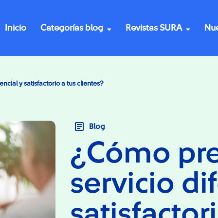
Inicio
Categorías blog
Revistas SURA
Nue
ncial y satisfactorio a tus clientes?
Blog
¿Cómo pre
servicio di
satisfactor