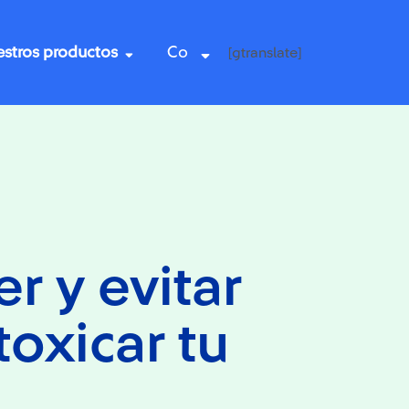
stros productos
Co
[gtranslate]
 y evitar
toxicar tu