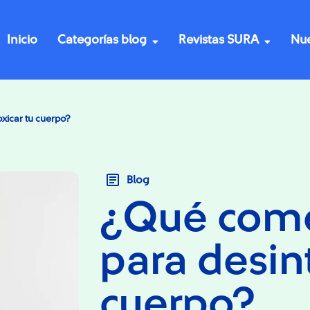
Inicio
Categorías blog
Revistas SURA
Nue
xicar tu cuerpo?
Blog
¿Qué comer
para desin
cuerpo?