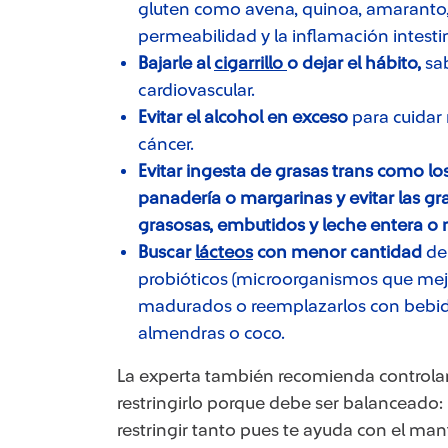
gluten como avena, quinoa, amaranto, ma
permeabilidad y la inflamación intestin
Bajarle al
cigarrillo ​
o dejar el hábito,
sab
cardiovascular.
Evitar el alcohol en exceso
para cuidar
cáncer.
Evitar ingesta de grasas trans como l
panadería o margarinas y evitar las gr
grasosas, embutidos y leche entera o 
Buscar
lácteos
con menor cantidad
de
probióticos (microorganismos que mejo
madurados o reemplazarlos con bebida
almendras o coco.
La experta también recomienda controlar
restringirlo porque debe ser balanceado: 
restringir tanto pues te ayuda con el man