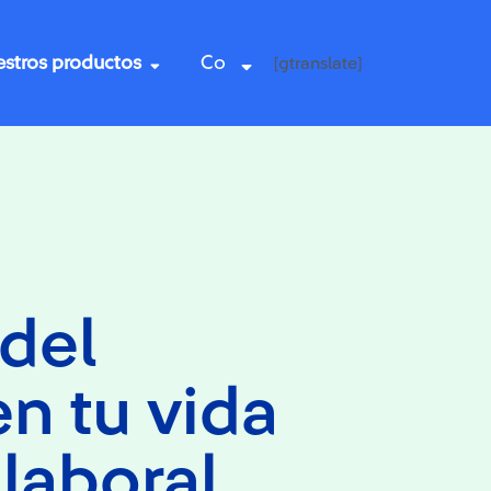
stros productos
Co
[gtranslate]
 del
n tu vida
 laboral