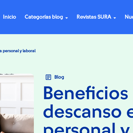
Inicio
Categorías blog
Revistas SURA
Nue
a personal y laboral
Blog
Beneficios
descanso e
personal y