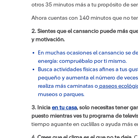
otros 35 minutos más a tu propósito de ser
Ahora cuentas con 140 minutos que no tení
2. Sientes que el cansancio puede más que 
y motivación.
En muchas ocasiones el cansancio se debe 
energía: compruébalo por ti mismo.
Busca actividades físicas afines a tus gu
pequeño y aumenta el número de veces q
realiza más caminatas o
paseos ecológi
museos o parques.
3. Inicia
en tu casa
​, solo necesitas tener g
puesto mientras ves tu programa de televis
tiempo aguante en cuclillas o ayuda más en
4. Crees que el clima es el que no te deja
. 