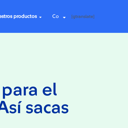
stros productos
Co
[gtranslate]
para el
¡Así sacas