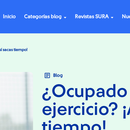
Inicio
Categorías blog
Revistas SURA
Nue
sí sacas tiempo!
Blog
¿Ocupado 
ejercicio? 
tiempo!