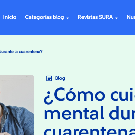
Inicio
Categorías blog
Revistas SURA
Nue
durante la cuarentena?
Blog
¿Cómo cuid
mental dur
cuarenten