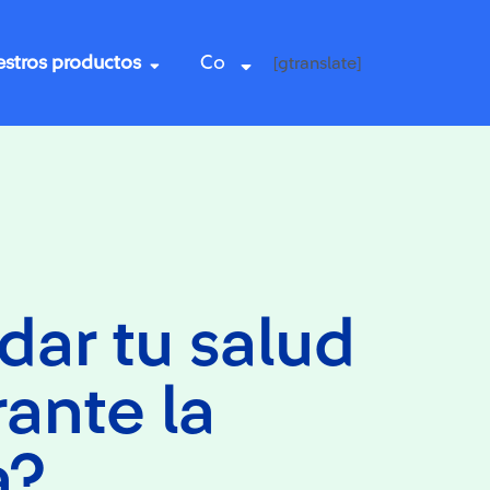
stros productos
Co
[gtranslate]
ar tu salud
ante la
a?