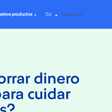
stros productos
Co
[gtranslate]
rrar dinero
para cuidar
as?