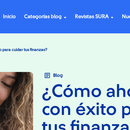
Inicio
Categorías blog
Revistas SURA
Nue
 para cuidar tus finanzas?
Blog
¿Cómo aho
con éxito 
tus finanz