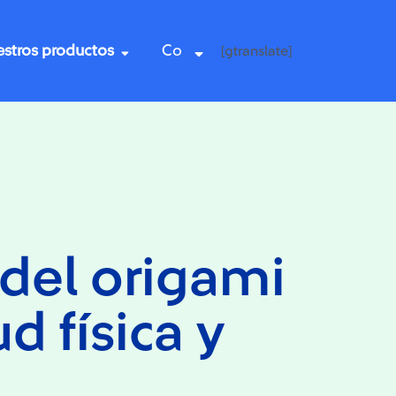
stros productos
Co
[gtranslate]
 del origami
ud física y