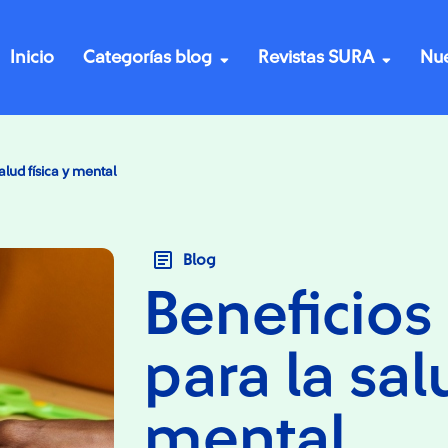
Inicio
Categorías blog
Revistas SURA
Nue
alud física y mental
Blog
Beneficios
para la sal
mental