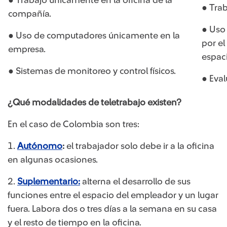
● Trabajo únicamente en la oficina de la
● Trab
compañía.
● Uso 
● Uso de computadores únicamente en la
por el
empresa.
espaci
● Sistemas de monitoreo y control físicos.
● Eval
¿Qué modalidades de teletrabajo existen?
En el caso de Colombia son tres:
1.
Autónomo
:
el trabajador solo debe ir a la oficina
en algunas ocasiones.
2.
Suplementario:
alterna el desarrollo de sus
funciones entre el espacio del empleador y un lugar
fuera. Labora dos o tres días a la semana en su casa
y el resto de tiempo en la oficina.