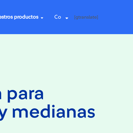
stros productos
Co
[gtranslate]
 para
y medianas