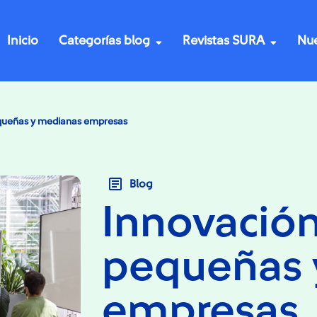
Inicio
Categorías blog
Revistas SURA
Nue
queñas y medianas empresas
Blog
Innovación
pequeñas 
empresas