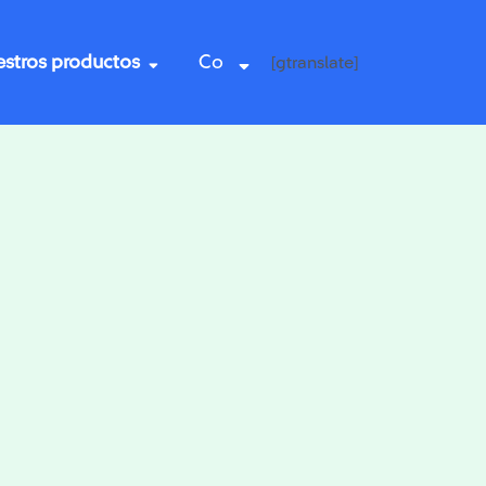
stros productos
Co
[gtranslate]