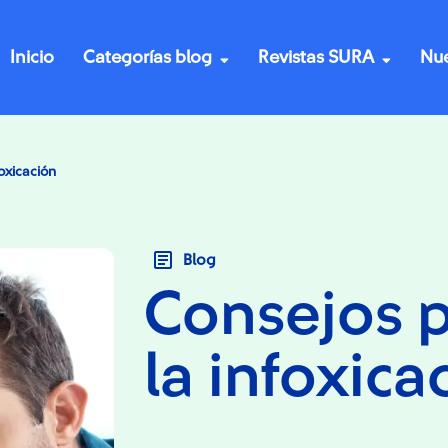
Inicio
Categorías blog
Revistas SURA
Nue
foxicación
Blog
Consejos p
la infoxica