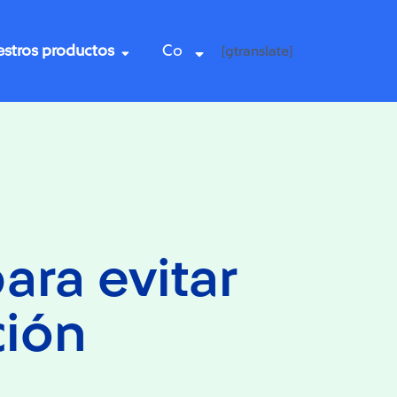
stros productos
Co
[gtranslate]
ara evitar
ción