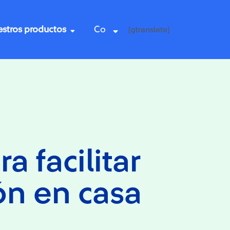
stros productos
Co
[gtranslate]
a facilitar
ón en casa