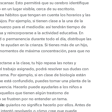
cansar. Esto permitirá que su cerebro identifique
n un lugar visible, cerca de su escritorio.
rea hábitos que tengan en cuenta los horarios y las
s. Por ejemplo, si tienen clase a la una de la
muerzo para el mediodía: así tendrán tiempo de
y reincorporarse a la actividad educativa. En
d o permanencia durante todo el día, distribuye las
te ayudan en la crianza. Si tienes más de un hijo,
s momentos de máxima concentración, para que no
ctarse a la clase, tu hijo repasa las notas y
el trabajo asignado, podrá resolver sus dudas con
 tema. Por ejemplo, si en clase de biología están
ue está confundido, puedes tomar una planta de la
ivencia. Hacerlo puede ayudarles a los niños a
aquellos que tienen algún trastorno de
o se frustren por no entender un tema.
ía:
guiarlos no significa hacerlo por ellos. Antes de
o intentó resolverlo o cómo cree que puede