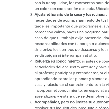
con la tranquilidad, los momentos para des
un color con cada acción deseada. Ubícalo e
Ajusta el horario de la casa y tus rutinas:
c
necesidades de acompañamiento de tus hijo
tarde, es importante que programes el al
comer con calma, hacer una pequeña pausa 
caso de que tu trabajo exija presencialida
responsabilidades con tu pareja o quienes 
sincroniza los tiempos de descanso y lo
se distraigan ni interrumpan al otro.
Refuerza su conocimiento:
si antes de cone
actividades del encuentro anterior y hace 
el profesor, participar y entender mejor el
aprendiendo sobre las plantas y sientes q
casa y relacionar el conocimiento con la v
incorporar el conocimiento, en especial a 
aprendizaje, y evitará que se desmotiven 
Acompáñalos, pero no limites su autonom
resolver sus inquietudes, pregúntale cóm