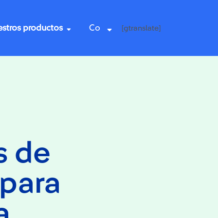
stros productos
Co
[gtranslate]
s de
para
a