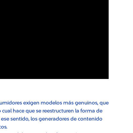
sumidores exigen modelos más genuinos, que
 cual hace que se reestructuren la forma de
En ese sentido, los generadores de contenido
cos.