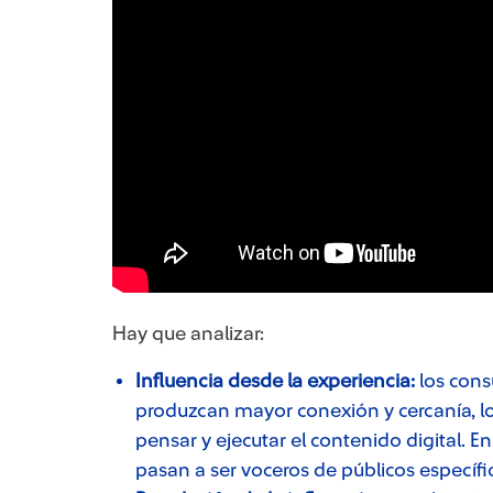
Hay que analizar:
Influencia desde la experiencia:
los con
produzcan mayor conexión y cercanía, lo
pensar y ejecutar el contenido digital. 
pasan a ser voceros de públicos específi