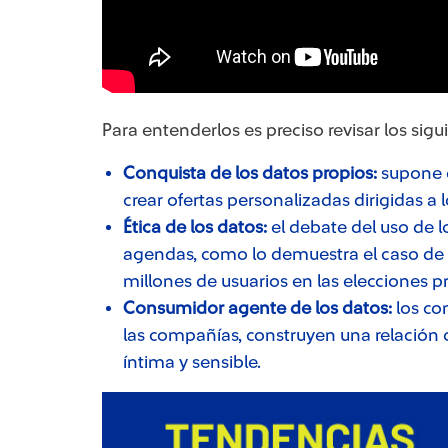
Para entenderlos es preciso revisar los sigu
Conquista de los datos propios:
supone 
crear ofertas personalizadas dirigidas a l
Ética de los datos:
el debate del uso de l
agendas, como lo demuestra el caso de
millones de usuarios en las elecciones 
Consumidor agente de los datos:
los co
las compañías, construyen una relación 
íntima y sensible.