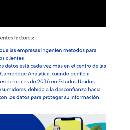
ientes factores:
que las empresas ingenien métodos para
os clientes.
os datos está cada vez más en el centro de las
Cambridge Analytica
, cuando perfiló a
presidenciales de 2016 en Estados Unidos.
nsumidores, debido a la desconfianza hacia
con los datos para proteger su información