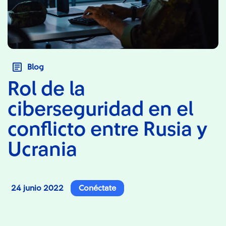
Blog
Rol de la
ciberseguridad en el
conflicto entre Rusia y
Ucrania
24 junio 2022
Conéctate