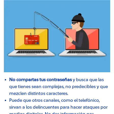
No compartas tus contraseñas
y busca que las
que tienes sean complejas, no predecibles y que
mezclen distintos caracteres.
Puede que otros canales, como el telefónico,
sirvan a los delincuentes para hacer ataques por