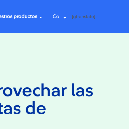
stros productos
Co
[gtranslate]
ovechar las
tas de