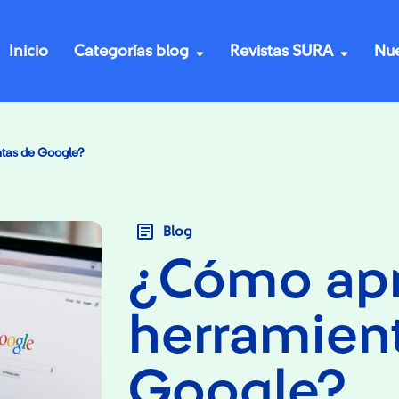
Inicio
Categorías blog
Revistas SURA
Nue
tas de Google?
Blog
¿Cómo apr
herramien
Google?